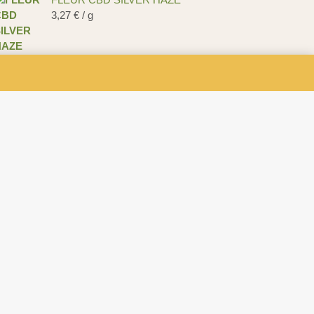
3,27
€
/ g
FLEUR CBD FRUIT CAKE
A partir de
3,46
€
/ g
FLEUR CBD PINEAPPLE
2,10
€
/ g