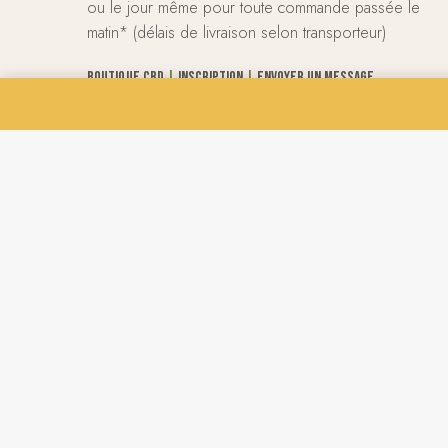
ou le jour même pour toute commande passée le
matin* (délais de livraison selon transporteur)
Boutique CBD
|
Inscription
|
Envoyer un message
Note de la boutique
★
★
★
★
★
4.7 sur 5
Voir tous les avis
Note des produits
★
★
★
★
★
4.72 sur 5
Voir tous les avis
©
CBD MOSTICOS
-
Mentions légales
-
Conditions géné