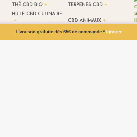
THÉ CBD BIO
TERPENES CBD
HUILE CBD CULINAIRE
CBD ANIMAUX
Livraison gratuite dès 65€ de commande *
Ignorer
rales de vente
- Tous droits réservés