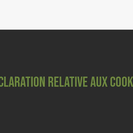
FLEURS CBD
RESINES & POLLEN CBD
GRINDERS
COSMETIQUES
CBD ANIMAUX
claration relative aux cook