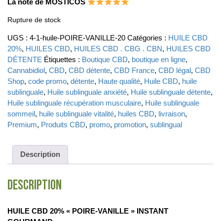
La note de MOSTICOS
Rupture de stock
UGS :
4-1-huile-POIRE-VANILLE-20
Catégories :
HUILE CBD
20%
,
HUILES CBD
,
HUILES CBD . CBG . CBN
,
HUILES CBD
DÉTENTE
Étiquettes :
Boutique CBD
,
boutique en ligne
,
Cannabidiol
,
CBD
,
CBD détente
,
CBD France
,
CBD légal
,
CBD
Shop
,
code promo
,
détente
,
Haute qualité
,
Huile CBD
,
huile
sublinguale
,
Huile sublinguale anxiété
,
Huile sublinguale détente
,
Huile sublinguale récupération musculaire
,
Huile sublinguale
sommeil
,
huile sublinguale vitalité
,
huiles CBD
,
livraison
,
Premium
,
Produits CBD
,
promo
,
promotion
,
sublingual
Description
Description
HUILE CBD 20% « POIRE-VANILLE » INSTANT