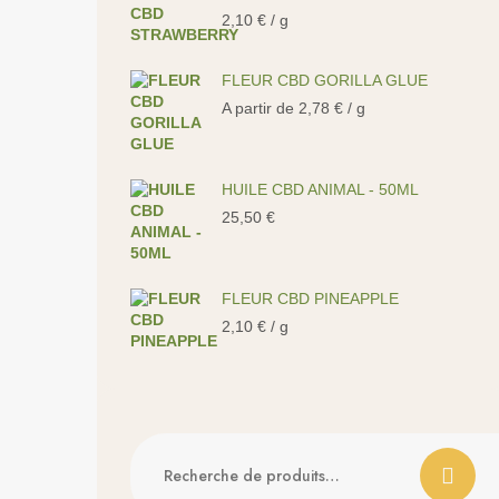
2,10
€
/ g
FLEUR CBD GORILLA GLUE
A partir de
2,78
€
/ g
HUILE CBD ANIMAL - 50ML
25,50
€
FLEUR CBD PINEAPPLE
2,10
€
/ g