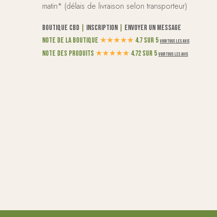
matin* (délais de livraison selon transporteur)
Boutique CBD
|
Inscription
|
Envoyer un message
Note de la boutique
★
★
★
★
★
4.7 sur 5
Voir tous les avis
Note des produits
★
★
★
★
★
4.72 sur 5
Voir tous les avis