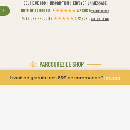
Boutique CBD
|
Inscription
|
Envoyer un message
Note de la boutique
★
★
★
★
★
4.7 sur 5
Voir tous les avis
Note des produits
★
★
★
★
★
4.72 sur 5
Voir tous les avis
Parcourez le shop
Livraison gratuite dès 65€ de commande *
Ignorer
LA BOUTIQUE
PROMOTIONS
FLEURS CBD
POLLEN CBD BIO
RÉSINES & POLLEN CBD
HUILES CBD