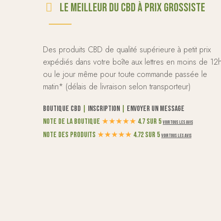
Le meilleur du CBD à prix grossiste
Des produits CBD de qualité supérieure à petit prix
expédiés dans votre boîte aux lettres en moins de 12
ou le jour même pour toute commande passée le
matin* (délais de livraison selon transporteur)
Boutique CBD
|
Inscription
|
Envoyer un message
Note de la boutique
★
★
★
★
★
4.7 sur 5
Voir tous les avis
Note des produits
★
★
★
★
★
4.72 sur 5
Voir tous les avis