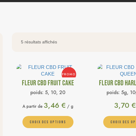
5 résultats affichés
PROMO
FLEUR CBD FRUIT CAKE
FLEUR CBD HAR
poids:
5, 10, 20
poids:
5g, 10
3,46
€
3,70
€
A partir de
/ g
CHOIX DES OPTIONS
CHOIX DES O