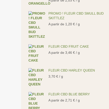
A partir de
2,03
€
/ g
PROMO ! FLEUR CBD SMULL BUD
SKITTLEZ
A partir de
1,20
€
/ g
FLEUR CBD FRUIT CAKE
A partir de
3,46
€
/ g
FLEUR CBD HARLEY QUEEN
3,70
€
/ g
FLEUR CBD BLUE BERRY
A partir de
2,71
€
/ g