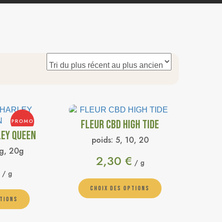
PROMO
FLEUR CBD HIGH TIDE
LEY QUEEN
poids:
5, 10, 20
g, 20g
2,30
€
/ g
/ g
CHOIX DES OPTIONS
PTIONS