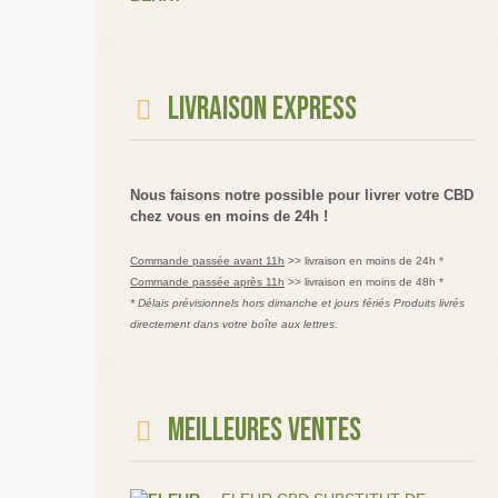
Livraison express
Nous faisons notre possible pour livrer votre CBD
chez vous en moins de 24h !
Commande passée avant 11h
>> livraison en moins de 24h *
Commande passée après 11h
>> livraison en moins de 48h *
* Délais prévisionnels hors dimanche et jours fériés Produits livrés
directement dans votre boîte aux lettres.
Meilleures ventes