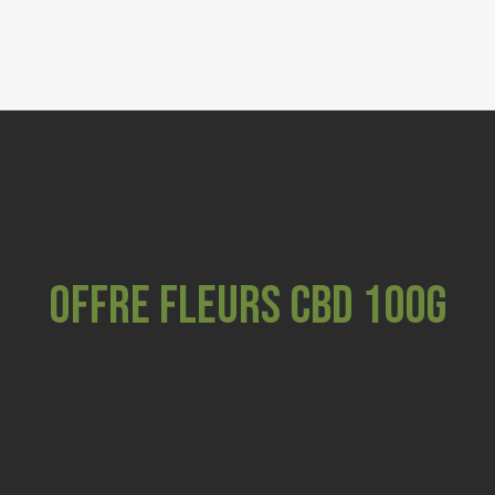
FLEURS
RESINES & P
GRIND
COSMETI
CBD ANI
OFFRE FLEURS CBD 100G