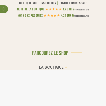
Boutique CBD
|
Inscription
|
Envoyer un message
Note de la boutique
★
★
★
★
★
4.7 sur 5
Voir tous les avis
Note des produits
★
★
★
★
★
4.72 sur 5
Voir tous les avis
Parcourez le shop
LA BOUTIQUE
PROMOTIONS
FLEURS CBD
POLLEN CBD BIO
RÉSINES & POLLEN CBD
HUILES CBD