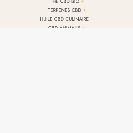
THÉ CBD BIO
TERPENES CBD
HUILE CBD CULINAIRE
CBD ANIMAUX
FLEUR CBD HARLEY QUEEN
3,70
€
/ g
FLEUR CBD ORANGELLO
A partir de
2,03
€
/ g