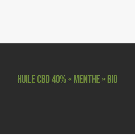
0
FLEURS CBD
RESINES & POLLEN CBD
GRINDERS
COSMETIQUES
CBD ANIMAUX
HUILE CBD 40% « MENTHE » BIO