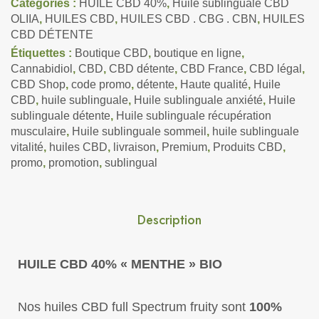
Catégories :
HUILE CBD 40%
,
Huile sublinguale CBD
OLIIA
,
HUILES CBD
,
HUILES CBD . CBG . CBN
,
HUILES
CBD DÉTENTE
Étiquettes :
Boutique CBD
,
boutique en ligne
,
Cannabidiol
,
CBD
,
CBD détente
,
CBD France
,
CBD légal
,
CBD Shop
,
code promo
,
détente
,
Haute qualité
,
Huile
CBD
,
huile sublinguale
,
Huile sublinguale anxiété
,
Huile
sublinguale détente
,
Huile sublinguale récupération
musculaire
,
Huile sublinguale sommeil
,
huile sublinguale
vitalité
,
huiles CBD
,
livraison
,
Premium
,
Produits CBD
,
promo
,
promotion
,
sublingual
Description
HUILE CBD 40% « MENTHE » BIO
Nos huiles CBD full Spectrum fruity sont
100%