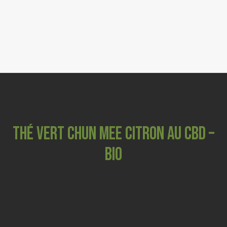
FLEURS CBD
0
RESINES & POLLEN CBD
GRINDERS
COSMETIQUES
CBD ANIMAUX
THÉ VERT CHUN MEE CITRON AU CBD –
BIO