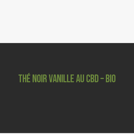
0
FLEURS CBD
RESINES & POLLEN CBD
GRINDERS
COSMETIQUES
CBD ANIMAUX
THÉ NOIR VANILLE AU CBD – BIO