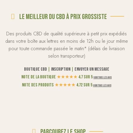
Le meilleur du CBD à prix grossiste
Des produits CBD de qualité supérieure à petit prix expédiés
dans votre boîte aux lettres en moins de 12h ou le jour même
pour toute commande passée le matin* (délais de livraison
selon transporteur)
Boutique CBD
|
Inscription
|
Envoyer un message
Note de la boutique
★
★
★
★
★
4.7 sur 5
Voir tous les avis
Note des produits
★
★
★
★
★
4.72 sur 5
Voir tous les avis
Parcourez le shop