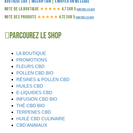
Boutique CBD
|
Inscription
|
Envoyer un message
Note de la boutique
★
★
★
★
★
4.7 sur 5
Voir tous les avis
Note des produits
★
★
★
★
★
4.72 sur 5
Voir tous les avis
Parcourez le shop
LA BOUTIQUE
PROMOTIONS
FLEURS CBD
POLLEN CBD BIO
RÉSINES & POLLEN CBD
HUILES CBD
E-LIQUIDES CBD
INFUSION CBD BIO
THÉ CBD BIO
TERPENES CBD
HUILE CBD CULINAIRE
CBD ANIMAUX