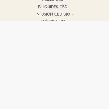
E-LIQUIDES CBD
INFUSION CBD BIO
THÉ CBD BIO
TERPENES CBD
HUILE CBD CULINAIRE
CBD ANIMAUX
FLEUR CBD BLUE BERRY
A partir de
2,71
€
/ g