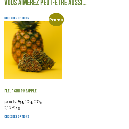
Vous aimerez peut-être aussi…
Choix des options
Promo
FLEUR CBD PINEAPPLE
poids:
5g, 10g, 20g
2,10
€
/ g
Choix des options