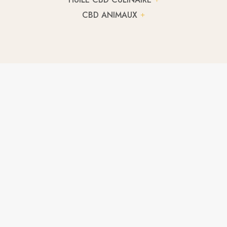
CBD ANIMAUX
FLEUR CBD SOUR WIDOW
A partir de
2,95
€
/ g
FLEUR CBD PINEAPPLE
2,10
€
/ g
FLEUR CBD LEMON KUSH
2,93
€
/ g