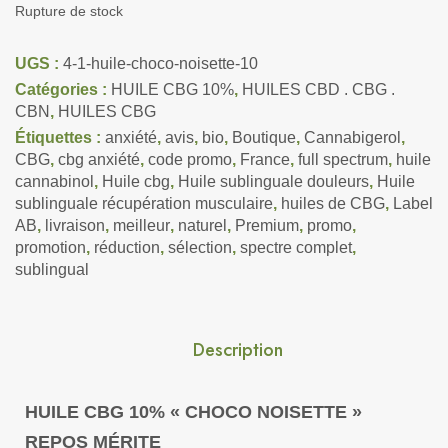
Rupture de stock
UGS :
4-1-huile-choco-noisette-10
Catégories :
HUILE CBG 10%
,
HUILES CBD . CBG .
CBN
,
HUILES CBG
Étiquettes :
anxiété
,
avis
,
bio
,
Boutique
,
Cannabigerol
,
CBG
,
cbg anxiété
,
code promo
,
France
,
full spectrum
,
huile
cannabinol
,
Huile cbg
,
Huile sublinguale douleurs
,
Huile
sublinguale récupération musculaire
,
huiles de CBG
,
Label
AB
,
livraison
,
meilleur
,
naturel
,
Premium
,
promo
,
promotion
,
réduction
,
sélection
,
spectre complet
,
sublingual
Description
HUILE CBG 10% « CHOCO NOISETTE »
REPOS MÉRITE