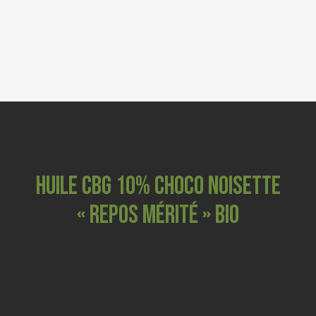
0
FLEURS CBD
RESINES & POLLEN CBD
GRINDERS
COSMETIQUES
CBD ANIMAUX
HUILE CBG 10% CHOCO NOISETTE
« REPOS MÉRITÉ » BIO