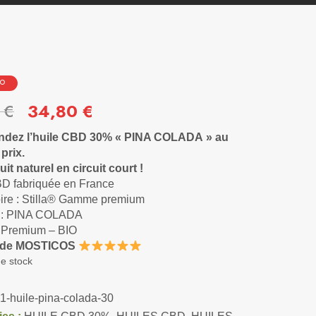
MO
8
€
34,80
€
ez l’huile CBD 30% « PINA COLADA » au
prix.
it naturel en circuit court !
D fabriquée en France
ire : Stilla® Gamme premium
 : PINA COLADA
: Premium – BIO
 de MOSTICOS
e stock
-1-huile-pina-colada-30