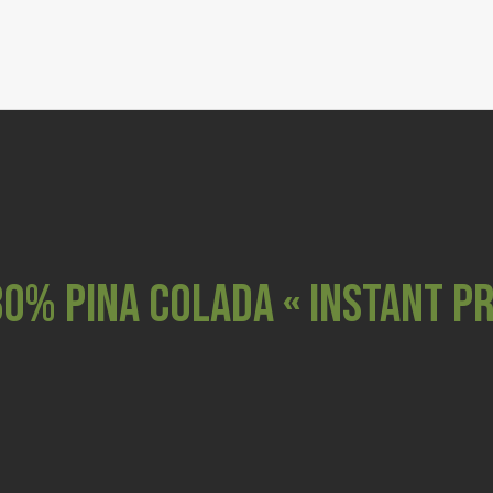
FLEURS
RESINES & P
GRIND
COSMETI
CBD ANI
30% PINA COLADA « INSTANT PR