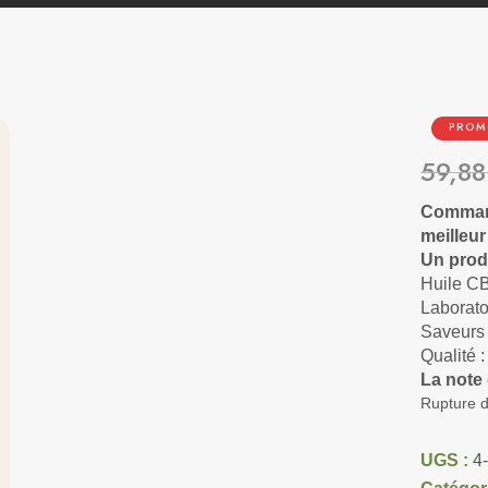
PRO
59,8
Command
meilleur 
Un produ
Huile CB
Laborato
Saveurs
Qualité 
La note
Rupture d
UGS :
4