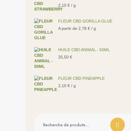
2,10
€
/ g
FLEUR CBD GORILLA GLUE
A partir de
2,78
€
/ g
HUILE CBD ANIMAL - 50ML
25,50
€
FLEUR CBD PINEAPPLE
2,10
€
/ g