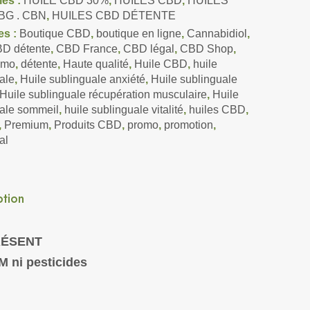
ies :
HUILE CBD 30%
,
HUILES CBD
,
HUILES
BG . CBN
,
HUILES CBD DÉTENTE
es :
Boutique CBD
,
boutique en ligne
,
Cannabidiol
,
D détente
,
CBD France
,
CBD légal
,
CBD Shop
,
omo
,
détente
,
Haute qualité
,
Huile CBD
,
huile
ale
,
Huile sublinguale anxiété
,
Huile sublinguale
Huile sublinguale récupération musculaire
,
Huile
ale sommeil
,
huile sublinguale vitalité
,
huiles CBD
,
,
Premium
,
Produits CBD
,
promo
,
promotion
,
al
ption
RÉSENT
 ni pesticides