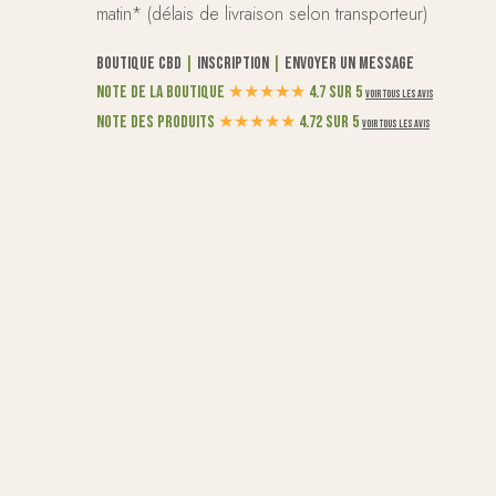
matin* (délais de livraison selon transporteur)
Boutique CBD
|
Inscription
|
Envoyer un message
Note de la boutique
★
★
★
★
★
4.7 sur 5
Voir tous les avis
Note des produits
★
★
★
★
★
4.72 sur 5
Voir tous les avis