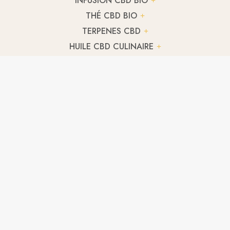
INFUSION CBD BIO
THÉ CBD BIO
TERPENES CBD
HUILE CBD CULINAIRE
CBD ANIMAUX
FLEUR CBD LEMON HAZE
2,89
€
/ g
FLEUR CBD GELATO
2,89
€
/ g