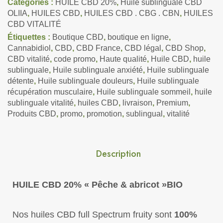
Catégories :
HUILE CBD 20%
,
Huile sublinguale CBD
OLIIA
,
HUILES CBD
,
HUILES CBD . CBG . CBN
,
HUILES
CBD VITALITÉ
Étiquettes :
Boutique CBD
,
boutique en ligne
,
Cannabidiol
,
CBD
,
CBD France
,
CBD légal
,
CBD Shop
,
CBD vitalité
,
code promo
,
Haute qualité
,
Huile CBD
,
huile
sublinguale
,
Huile sublinguale anxiété
,
Huile sublinguale
détente
,
Huile sublinguale douleurs
,
Huile sublinguale
récupération musculaire
,
Huile sublinguale sommeil
,
huile
sublinguale vitalité
,
huiles CBD
,
livraison
,
Premium
,
Produits CBD
,
promo
,
promotion
,
sublingual
,
vitalité
Description
HUILE CBD 20% « Pêche & abricot »BIO
Nos huiles CBD full Spectrum fruity sont
100%