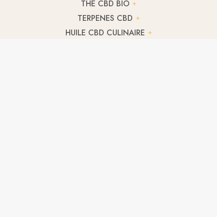
THÉ CBD BIO
TERPENES CBD
HUILE CBD CULINAIRE
CBD ANIMAUX
FLEUR CBD ORANGELLO
A partir de
2,03
€
/ g
FLEUR CBD SOUR WIDOW
A partir de
2,95
€
/ g