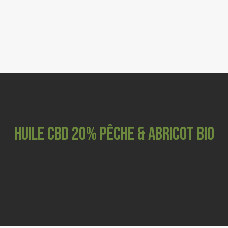
FLEURS CBD
0
RESINES & POLLEN CBD
GRINDERS
COSMETIQUES
CBD ANIMAUX
HUILE CBD 20% Pêche & abricot BIO