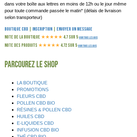
dans votre boîte aux lettres en moins de 12h ou le jour même
pour toute commande passée le matin* (délais de livraison
selon transporteur)
Boutique CBD
|
Inscription
|
Envoyer un message
Note de la boutique
★
★
★
★
★
4.7 sur 5
Voir tous les avis
Note des produits
★
★
★
★
★
4.72 sur 5
Voir tous les avis
Parcourez le shop
LA BOUTIQUE
PROMOTIONS
FLEURS CBD
POLLEN CBD BIO
RÉSINES & POLLEN CBD
HUILES CBD
E-LIQUIDES CBD
INFUSION CBD BIO
THÉ CBD BIO