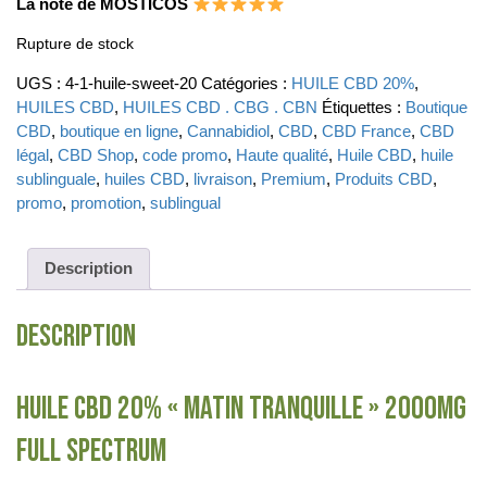
La note de MOSTICOS
Rupture de stock
UGS :
4-1-huile-sweet-20
Catégories :
HUILE CBD 20%
,
HUILES CBD
,
HUILES CBD . CBG . CBN
Étiquettes :
Boutique
CBD
,
boutique en ligne
,
Cannabidiol
,
CBD
,
CBD France
,
CBD
légal
,
CBD Shop
,
code promo
,
Haute qualité
,
Huile CBD
,
huile
sublinguale
,
huiles CBD
,
livraison
,
Premium
,
Produits CBD
,
promo
,
promotion
,
sublingual
Description
Description
HUILE CBD 20% « MATIN TRANQUILLE » 2000MG
FULL SPECTRUM