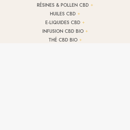
RÉSINES & POLLEN CBD
HUILES CBD
E-LIQUIDES CBD
INFUSION CBD BIO
THÉ CBD BIO
TERPENES CBD
HUILE CBD CULINAIRE
CBD ANIMAUX
FLEUR CBD LEMON KUSH
2,93
€
/ g