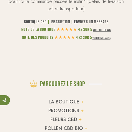
pour toute commande passée le matin* (délais de livraison
selon transporteur)
Boutique CBD
|
Inscription
|
Envoyer un message
Note de la boutique
★
★
★
★
★
4.7 sur 5
Voir tous les avis
Note des produits
★
★
★
★
★
4.72 sur 5
Voir tous les avis
Parcourez le shop
LA BOUTIQUE
PROMOTIONS
FLEURS CBD
POLLEN CBD BIO