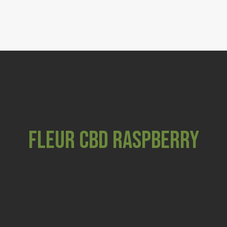
FLEURS
RESINES & P
GRIND
COSMETI
CBD ANI
FLEUR CBD RASPBERRY