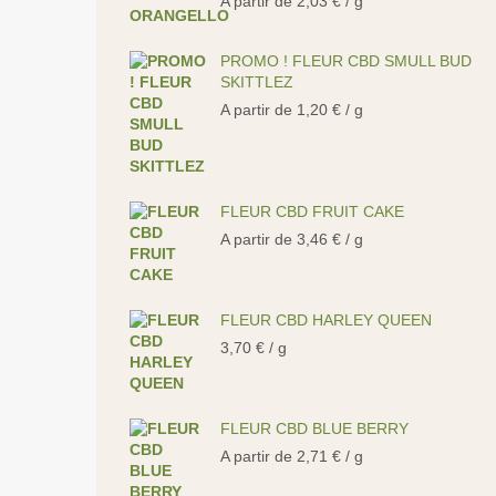
A partir de
2,03
€
/ g
PROMO ! FLEUR CBD SMULL BUD
SKITTLEZ
A partir de
1,20
€
/ g
FLEUR CBD FRUIT CAKE
A partir de
3,46
€
/ g
FLEUR CBD HARLEY QUEEN
3,70
€
/ g
FLEUR CBD BLUE BERRY
A partir de
2,71
€
/ g