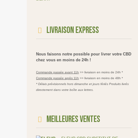
Livraison express
Nous faisons notre possible pour livrer votre CBD
chez vous en moins de 24h !
Commande passée avant 11h
>> livraison en moins de 24h *
Commande passée après 11h
>> livraison en moins de 48h *
* Délais prévisionnels hors dimanche et jours fériés Produits livrés
directement dans votre boîte aux lettres.
Meilleures ventes