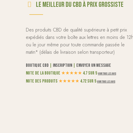
Le meilleur du CBD à prix grossiste
Des produits CBD de qualité supérieure à petit prix
expédiés dans votre boîte aux lettres en moins de 12
ou le jour même pour toute commande passée le
matin* (délais de livraison selon transporteur)
Boutique CBD
|
Inscription
|
Envoyer un message
Note de la boutique
★
★
★
★
★
4.7 sur 5
Voir tous les avis
Note des produits
★
★
★
★
★
4.72 sur 5
Voir tous les avis