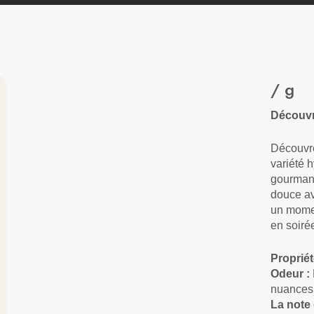
/ g
Découvr
Découvre
variété 
gourmand
douce av
un momen
en soiré
Propriét
Odeur :
nuances 
La note