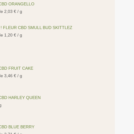
CBD ORANGELLO
 de
2,03
€
/ g
! FLEUR CBD SMULL BUD SKITTLEZ
 de
1,20
€
/ g
CBD FRUIT CAKE
 de
3,46
€
/ g
CBD HARLEY QUEEN
g
CBD BLUE BERRY