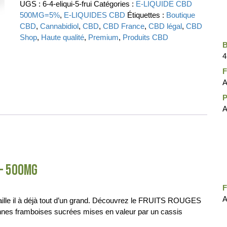
UGS :
6-4-eliqui-5-frui
Catégories :
E-LIQUIDE CBD
500MG=5%
,
E-LIQUIDES CBD
Étiquettes :
Boutique
CBD
,
Cannabidiol
,
CBD
,
CBD France
,
CBD légal
,
CBD
Shop
,
Haute qualité
,
Premium
,
Produits CBD
4
A
A
 – 500MG
A
taille il à déjà tout d’un grand. Découvrez le FRUITS ROUGES
nnes framboises sucrées mises en valeur par un cassis