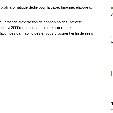
fil aromatique dédié pour la vape. Imaginé, élaboré &
3
eau procédé d’extraction de cannabinoïdes, breveté.
 jusqu’à 3000mg! sans la moindre amertume.
lation des cannabinoïdes et vous procurent enfin de réels
A
N
v