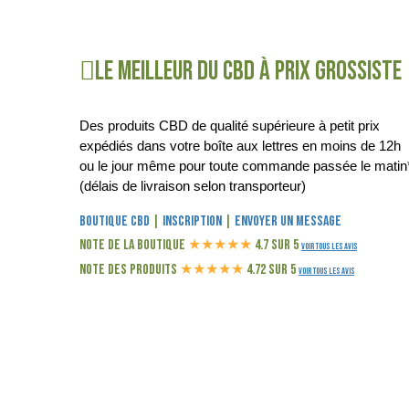
Le meilleur du CBD à prix grossiste
Des produits CBD de qualité supérieure à petit prix
expédiés dans votre boîte aux lettres en moins de 12h
ou le jour même pour toute commande passée le matin
(délais de livraison selon transporteur)
Boutique CBD
|
Inscription
|
Envoyer un message
Note de la boutique
★
★
★
★
★
4.7 sur 5
Voir tous les avis
Note des produits
★
★
★
★
★
4.72 sur 5
Voir tous les avis