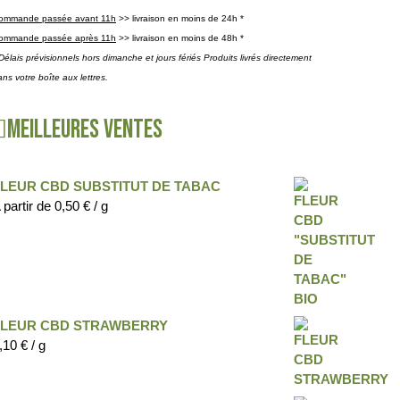
ommande passée avant 11h
>> livraison en moins de 24h *
ommande passée après 11h
>> livraison en moins de 48h *
Délais prévisionnels hors dimanche et jours fériés Produits livrés directement
ns votre boîte aux lettres.
Meilleures ventes
FLEUR CBD SUBSTITUT DE TABAC
 partir de
0,50
€
/ g
FLEUR CBD STRAWBERRY
,10
€
/ g