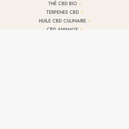
THÉ CBD BIO
TERPENES CBD
HUILE CBD CULINAIRE
CBD ANIMAUX
FLEUR CBD BLUE BERRY
A partir de
2,71
€
/ g
FLEUR CBD GORILLA GLUE
A partir de
2,78
€
/ g