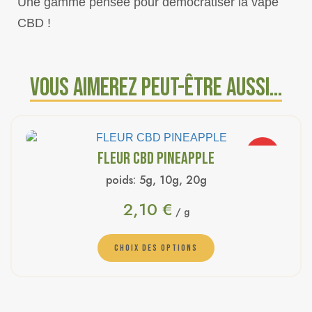
Une gamme pensée pour démocratiser la vape
CBD !
Vous aimerez peut-être aussi…
FLEUR CBD PINEAPPLE
PROMO
poids:
5g, 10g, 20g
2,10
€
/ g
CHOIX DES OPTIONS