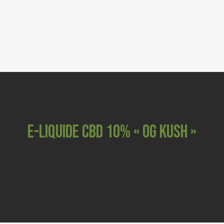
0
FLEURS CBD
RESINES & POLLEN CBD
GRINDERS
COSMETIQUES
CBD ANIMAUX
E-LIQUIDE CBD 10% « OG KUSH »