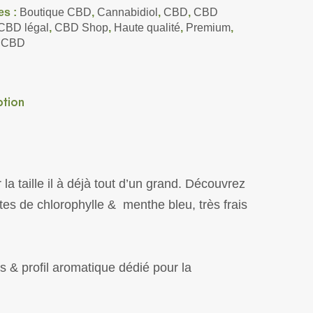
es :
Boutique CBD
,
Cannabidiol
,
CBD
,
CBD
CBD légal
,
CBD Shop
,
Haute qualité
,
Premium
,
s CBD
ption
a taille il à déjà tout d’un grand. Découvrez
s de chlorophylle & menthe bleu, très frais
& profil aromatique dédié pour la