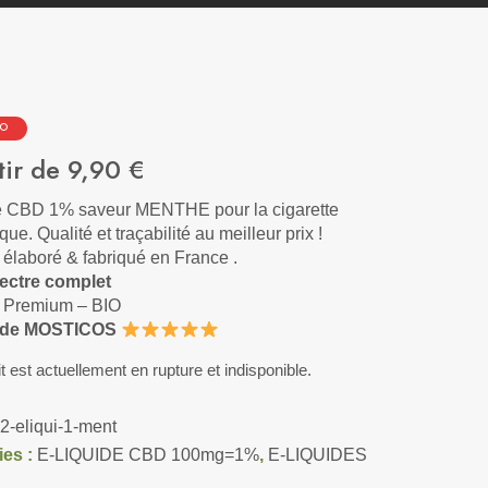
MO
tir de
9,90
€
e CBD 1% saveur MENTHE pour la cigarette
que. Qualité et traçabilité au meilleur prix !
 élaboré & fabriqué en France .
ctre complet
 Premium – BIO
 de MOSTICOS
t est actuellement en rupture et indisponible.
2-eliqui-1-ment
ies :
E-LIQUIDE CBD 100mg=1%
,
E-LIQUIDES