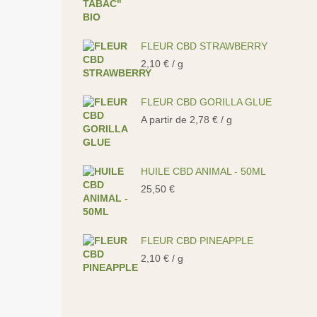
FLEUR CBD STRAWBERRY
2,10
€
/ g
FLEUR CBD GORILLA GLUE
A partir de
2,78
€
/ g
HUILE CBD ANIMAL - 50ML
25,50
€
FLEUR CBD PINEAPPLE
2,10
€
/ g