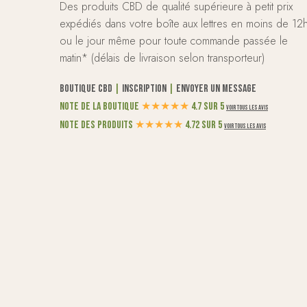
Des produits CBD de qualité supérieure à petit prix
expédiés dans votre boîte aux lettres en moins de 12
ou le jour même pour toute commande passée le
matin* (délais de livraison selon transporteur)
Boutique CBD
|
Inscription
|
Envoyer un message
Note de la boutique
★
★
★
★
★
4.7 sur 5
Voir tous les avis
Note des produits
★
★
★
★
★
4.72 sur 5
Voir tous les avis