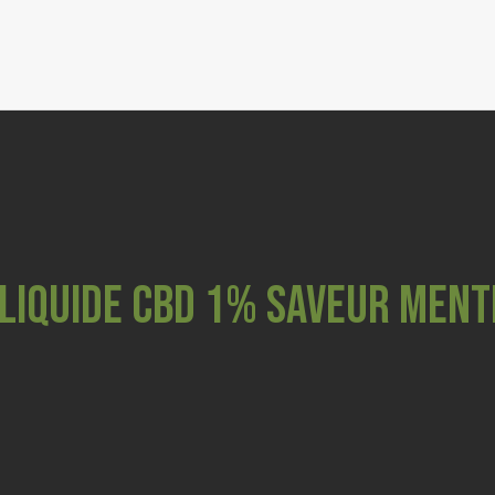
FLEURS
RESINES & P
GRIND
COSMETI
CBD ANI
-LIQUIDE CBD 1% SAVEUR MENT