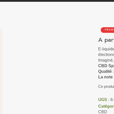
PRO
A par
E-liquid
électroni
Imaginé,
CBD Spe
Qualité
:
La note
Ce produi
UGS :
6-
Catégor
CBD