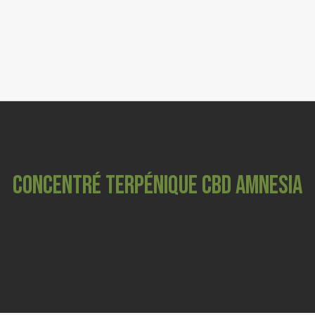
FLEURS CBD
0
RESINES & POLLEN CBD
GRINDERS
COSMETIQUES
CBD ANIMAUX
CONCENTRÉ TERPÉNIQUE CBD AMNESIA