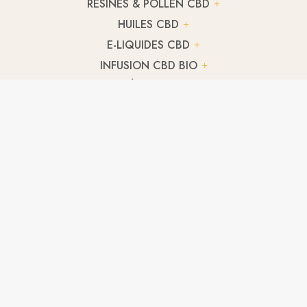
RÉSINES & POLLEN CBD
HUILES CBD
E-LIQUIDES CBD
INFUSION CBD BIO
THÉ CBD BIO
TERPENES CBD
HUILE CBD CULINAIRE
CBD ANIMAUX
RÉSINE CBD LIBANAIS
A partir de
3,06
€
/ g