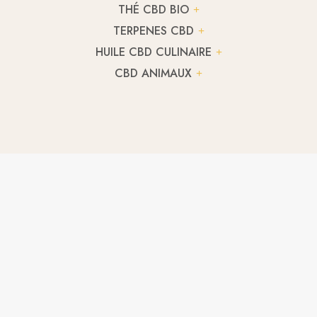
THÉ CBD BIO
TERPENES CBD
HUILE CBD CULINAIRE
CBD ANIMAUX
FLEUR CBD ORANGELLO
A partir de
2,03
€
/ g
FLEUR CBD SILVER HAZE
3,27
€
/ g