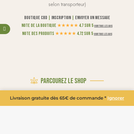
selon transporteur)
Boutique CBD
|
Inscription
|
Envoyer un message
Note de la boutique
★
★
★
★
★
4.7 sur 5
Voir tous les avis
Note des produits
★
★
★
★
★
4.72 sur 5
Voir tous les avis
Parcourez le shop
Livraison gratuite dès 65€ de commande *
Ignorer
LA BOUTIQUE
PROMOTIONS
FLEURS CBD
POLLEN CBD BIO