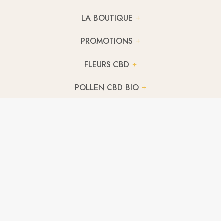
LA BOUTIQUE
PROMOTIONS
FLEURS CBD
POLLEN CBD BIO
RÉSINES & POLLEN CBD
HUILES CBD
E-LIQUIDES CBD
INFUSION CBD BIO
THÉ CBD BIO