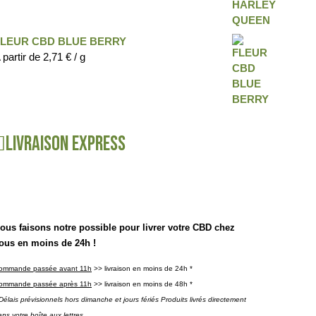
FLEUR CBD BLUE BERRY
 partir de
2,71
€
/ g
Livraison express
ous faisons notre possible pour livrer votre CBD chez
ous en moins de 24h !
ommande passée avant 11h
>> livraison en moins de 24h *
ommande passée après 11h
>> livraison en moins de 48h *
Délais prévisionnels hors dimanche et jours fériés Produits livrés directement
ns votre boîte aux lettres.