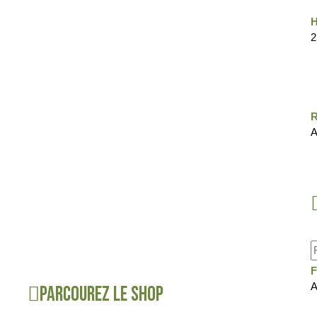
H
2
R
A
A
Parcourez le shop