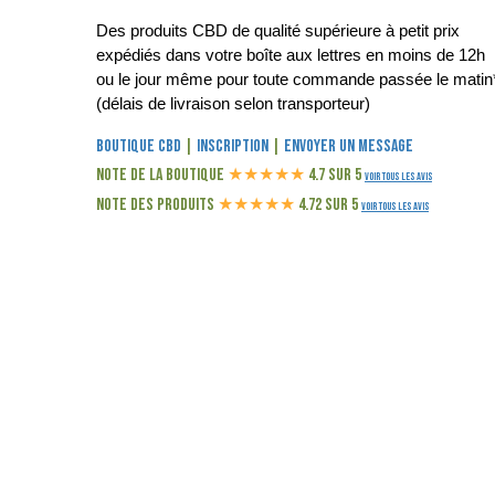
Des produits CBD de qualité supérieure à petit prix
expédiés dans votre boîte aux lettres en moins de 12h
ou le jour même pour toute commande passée le matin
(délais de livraison selon transporteur)
Boutique CBD
|
Inscription
|
Envoyer un message
Note de la boutique
★
★
★
★
★
4.7 sur 5
Voir tous les avis
Note des produits
★
★
★
★
★
4.72 sur 5
Voir tous les avis