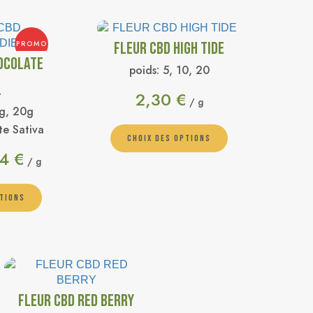
PROMO
FLEUR CBD HIGH TIDE
OCOLATE
poids:
5, 10, 20
L
2,30
€
/ g
g, 20g
e Sativa
CHOIX DES OPTIONS
94
€
/ g
PTIONS
FLEUR CBD RED BERRY