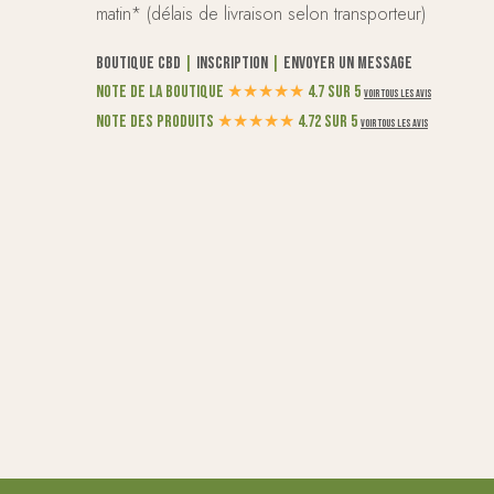
matin* (délais de livraison selon transporteur)
Boutique CBD
|
Inscription
|
Envoyer un message
Note de la boutique
★
★
★
★
★
4.7 sur 5
Voir tous les avis
Note des produits
★
★
★
★
★
4.72 sur 5
Voir tous les avis