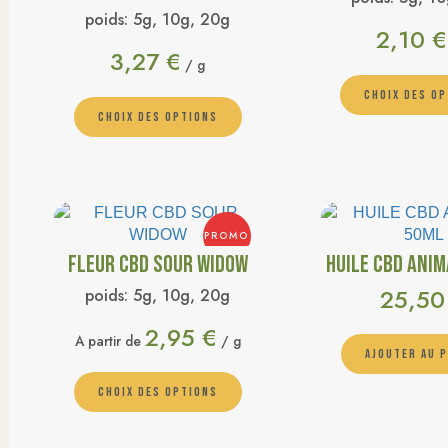
poids:
5g, 10g, 20g
2,10
€
3,27
€
/ g
CHOIX DES O
CHOIX DES OPTIONS
PROMO
FLEUR CBD SOUR WIDOW
HUILE CBD ANIM
25,5
poids:
5g, 10g, 20g
2,95
€
A partir de
/ g
AJOUTER AU 
CHOIX DES OPTIONS