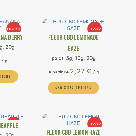
PROMO
PROMO
ANA BERRY
FLEUR CBD LEMONADE
g, 20g
GAZE
poids:
5g, 10g, 20g
/ g
2,27
€
A partir de
/ g
PTIONS
CHOIX DES OPTIONS
NEAPPLE
PROMO
PROMO
FLEUR CBD LEMON HAZE
g, 20g