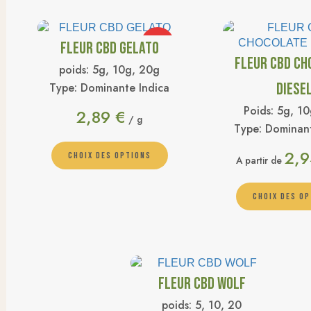
FLEUR CBD GELATO
PROMO
FLEUR CBD CH
poids:
5g, 10g, 20g
DIESE
Type:
Dominante Indica
Poids:
5g, 10
2,89
€
/ g
Type:
Dominant
2,
CHOIX DES OPTIONS
A partir de
CHOIX DES O
FLEUR CBD WOLF
poids:
5, 10, 20