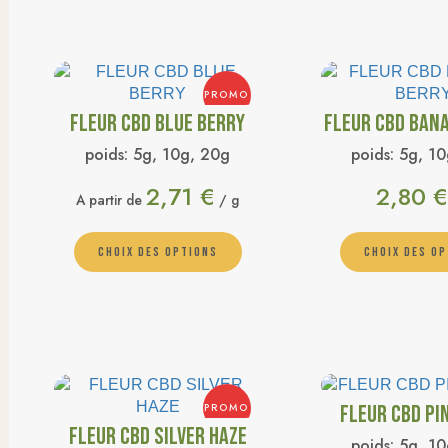
PROMO
FLEUR CBD BLUE BERRY
FLEUR CBD BAN
poids:
5g, 10g, 20g
poids:
5g, 10
2,71
€
2,80
€
A partir de
/ g
CHOIX DES OPTIONS
CHOIX DES O
PROMO
FLEUR CBD PI
FLEUR CBD SILVER HAZE
poids:
5g, 10