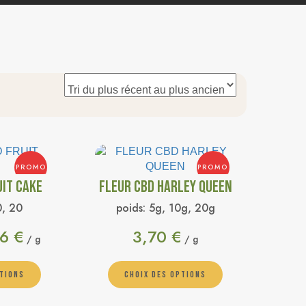
PROMO
PROMO
UIT CAKE
FLEUR CBD HARLEY QUEEN
0, 20
poids:
5g, 10g, 20g
46
€
3,70
€
/ g
/ g
PTIONS
CHOIX DES OPTIONS