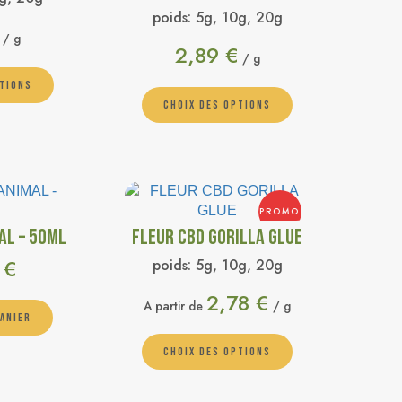
poids:
5g, 10g, 20g
/ g
2,89
€
/ g
PTIONS
CHOIX DES OPTIONS
PROMO
AL – 50ML
FLEUR CBD GORILLA GLUE
0
€
poids:
5g, 10g, 20g
2,78
€
A partir de
/ g
PANIER
CHOIX DES OPTIONS