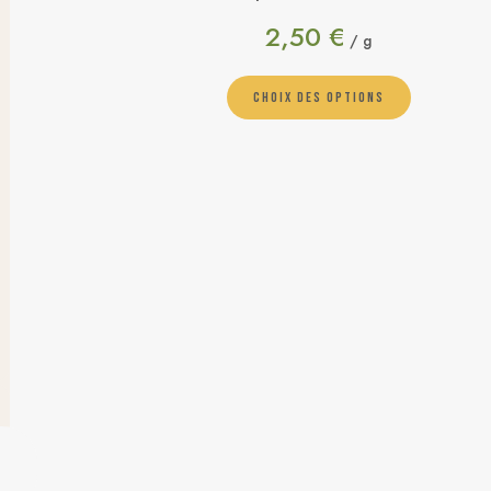
2,50
€
/ g
CHOIX DES OPTIONS