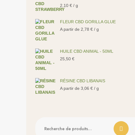
2,10
€
/ g
FLEUR CBD GORILLA GLUE
A partir de
2,78
€
/ g
HUILE CBD ANIMAL - 50ML
25,50
€
RÉSINE CBD LIBANAIS
A partir de
3,06
€
/ g