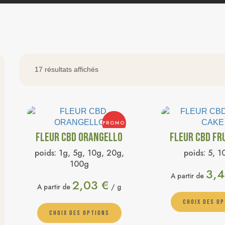
17 résultats affichés
PROMO
FLEUR CBD ORANGELLO
FLEUR CBD FR
poids:
1g, 5g, 10g, 20g,
poids:
5, 1
100g
3,
A partir de
2,03
€
A partir de
/ g
CHOIX DES O
CHOIX DES OPTIONS