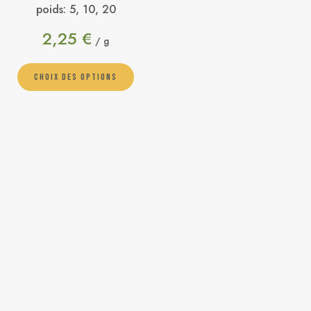
poids:
5, 10, 20
2,25
€
/ g
CHOIX DES OPTIONS